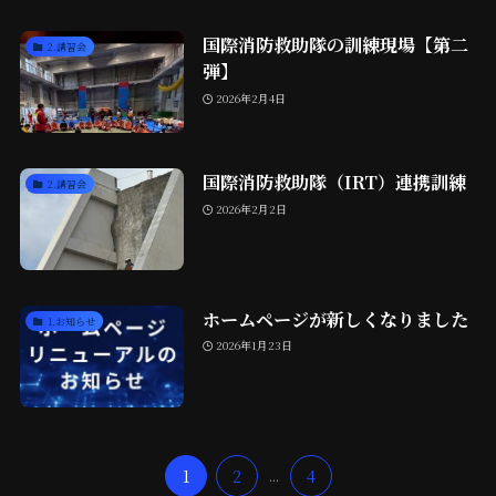
国際消防救助隊の訓練現場【第二
2.講習会
弾】
2026年2月4日
国際消防救助隊（IRT）連携訓練
2.講習会
2026年2月2日
ホームページが新しくなりました
1.お知らせ
2026年1月23日
1
2
...
4